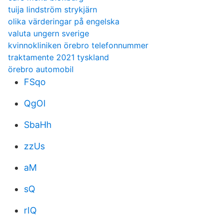
tuija lindström strykjärn
olika värderingar på engelska
valuta ungern sverige
kvinnokliniken örebro telefonnummer
traktamente 2021 tyskland
örebro automobil
FSqo
QgOI
SbaHh
zzUs
aM
sQ
rIQ