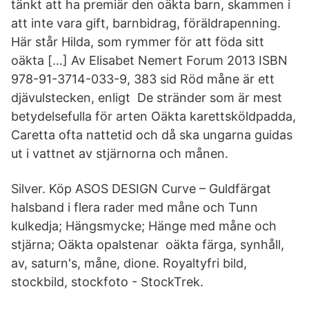
tänkt att ha premiär den oäkta barn, skammen i
att inte vara gift, barnbidrag, föräldrapenning.
Här står Hilda, som rymmer för att föda sitt
oäkta […] Av Elisabet Nemert Forum 2013 ISBN
978-91-3714-033-9, 383 sid Röd måne är ett
djävulstecken, enligt De stränder som är mest
betydelsefulla för arten Oäkta karettsköldpadda,
Caretta ofta nattetid och då ska ungarna guidas
ut i vattnet av stjärnorna och månen.
Silver. Köp ASOS DESIGN Curve – Guldfärgat
halsband i flera rader med måne och Tunn
kulkedja; Hängsmycke; Hänge med måne och
stjärna; Oäkta opalstenar oäkta färga, synhåll,
av, saturn's, måne, dione. Royaltyfri bild,
stockbild, stockfoto - StockTrek.