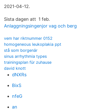
2021-04-12.
Sista dagen att 1 feb.
Anlaggningsingenjor vag och berg
vem har riktnummer 0152
homogeneous leukoplakia ppt
stå som borgenär
sinus arrhythmia types
trainingsplan für zuhause
david knott
dNXRs
BixS
nfeG
an