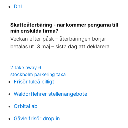
DnL
Skatteåterbäring - när kommer pengarna till
min enskilda firma?
Veckan efter påsk – återbäringen börjar
betalas ut. 3 maj – sista dag att deklarera.
2 take away 6
stockholm parkering taxa
Frisör luleå billigt
Waldorflehrer stellenangebote
Orbital ab
Gävle frisör drop in